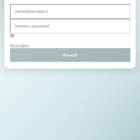
Enter
a
Ricordami
password
Accedi